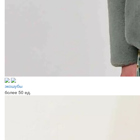
экошубы
более
50 ед.