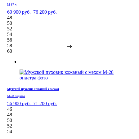
М-87 ч
60 900 руб.
76 200 руб.
48
50
52
54
56
58
60
Мужской пуховик кожаный с мехом
М-28 ондатра
56 900 руб.
71 200 руб.
46
48
50
52
54