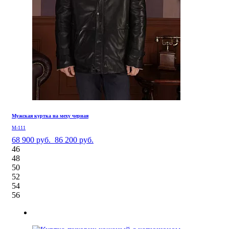
Мужская куртка на меху черная
М-111
68 900 руб.
86 200 руб.
46
48
50
52
54
56